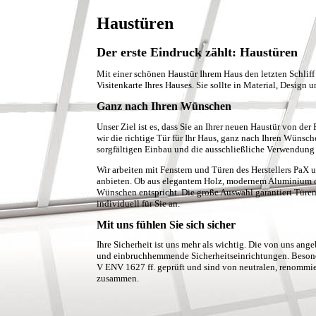
Haustüren
Der erste Eindruck zählt: Haustüren
Mit einer schönen Haustür Ihrem Haus den letzten Schliff
Visitenkarte Ihres Hauses. Sie sollte in Material, Design
Ganz nach Ihren Wünschen
Unser Ziel ist es, dass Sie an Ihrer neuen Haustür von 
wir die richtige Tür für Ihr Haus, ganz nach Ihren Wünsch
sorgfältigen Einbau und die ausschließliche Verwendung 
Wir arbeiten mit Fenstern und Türen des Herstellers PaX
anbieten. Ob aus elegantem Holz, modernem Aluminium od
Wünschen entspricht. Die große Auswahl garantiert Türen
individuell für Sie an.
Mit uns fühlen Sie sich sicher
Ihre Sicherheit ist uns mehr als wichtig. Die von uns an
und einbruchhemmende Sicherheitseinrichtungen. Besond
V ENV 1627 ff. geprüft und sind von neutralen, renommierte
zusammen.