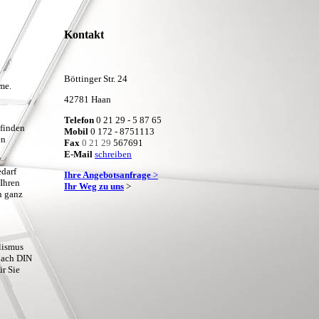
Kontakt
Böttinger Str. 24
me.
42781 Haan
Telefon
0 21 29 - 5 87 65
 finden
Mobil
0 172 - 8751113
en
Fax
0 21 29
567691
E-Mail
schreiben
edarf
Ihre Angebotsanfrage
>
Ihren
Ihr Weg zu uns
>
h ganz
lismus
nach DIN
ür Sie