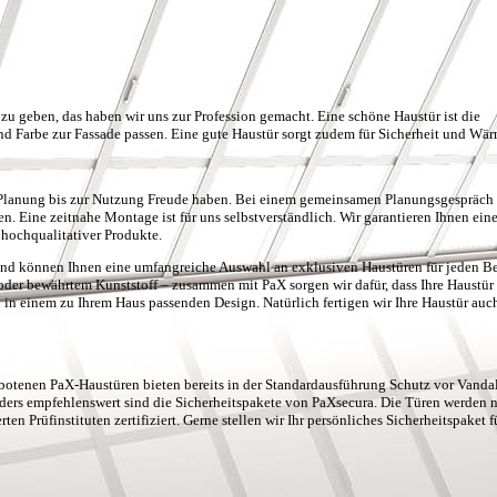
 zu geben, das haben wir uns zur Profession gemacht. Eine schöne Haustür ist die
 und Farbe zur Fassade passen. Eine gute Haustür sorgt zudem für Sicherheit und Wär
der Planung bis zur Nutzung Freude haben. Bei einem gemeinsamen Planungsgespräch
en. Eine zeitnahe Montage ist für uns selbstverständlich. Wir garantieren Ihnen ein
hochqualitativer Produkte.
 und können Ihnen eine umfangreiche Auswahl an exklusiven Haustüren für jeden B
er bewährtem Kunststoff – zusammen mit PaX sorgen wir dafür, dass Ihre Haustür 
 in einem zu Ihrem Haus passenden Design. Natürlich fertigen wir Ihre Haustür auc
gebotenen PaX-Haustüren bieten bereits in der Standardausführung Schutz vor Vanda
ers empfehlenswert sind die Sicherheitspakete von PaXsecura. Die Türen werden 
n Prüfinstituten zertifiziert. Gerne stellen wir Ihr persönliches Sicherheitspaket f