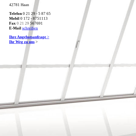
42781 Haan
Telefon
0 21 29 - 5 87 65
Mobil
0 172 - 8751113
Fax
0 21 29
567691
E-Mail
schreiben
Ihre Angebotsanfrage
>
Ihr Weg zu uns
>